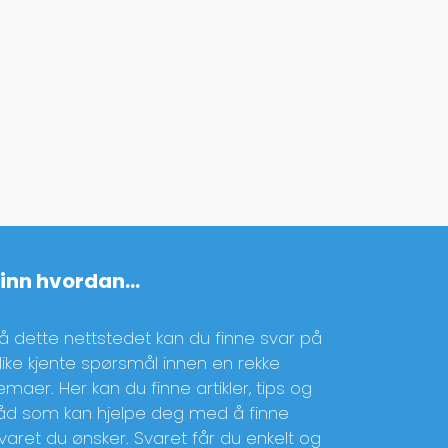
Finn hvordan…
å dette nettstedet kan du finne svar på
like kjente spørsmål innen en rekke
emaer. Her kan du finne artikler, tips og
åd som kan hjelpe deg med å finne
varet du ønsker. Svaret får du enkelt og