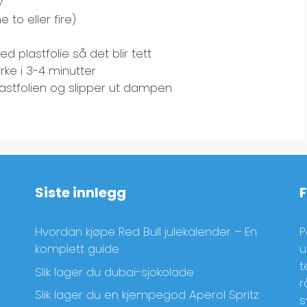
v
 to eller fire)
ed plastfolie så det blir tett
rke i 3-4 minutter
plastfolien og slipper ut dampen
Siste innlegg
Hvordan kjøpe Red Bull julekalender – En
P
komplett guide
u
t
Slik lager du dubai-sjokolade
r
Slik lager du en kjempegod Aperol Spritz
s