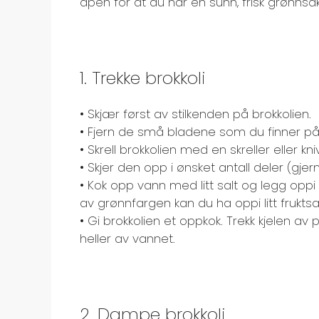
åpen for at du har en sunn, frisk grønnsak
1. Trekke brokkoli
• Skjær først av stilkenden på brokkolien.
• Fjern de små bladene som du finner på 
• Skrell brokkolien med en skreller eller kni
• Skjer den opp i ønsket antall deler (gjerne
• Kok opp vann med litt salt og legg opp
av grønnfargen kan du ha oppi litt fruktsa
• Gi brokkolien et oppkok. Trekk kjelen av 
heller av vannet.
2. Dampe brokkoli