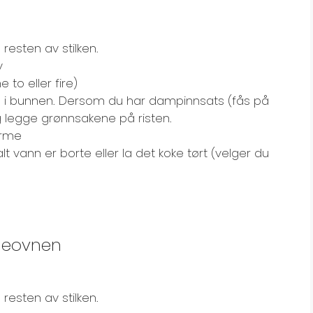
resten av stilken.
v
 to eller fire)
nn i bunnen. Dersom du har dampinnsats (fås på
og legge grønnsakene på risten.
arme
alt vann er borte eller la det koke tørt (velger du
lgeovnen
resten av stilken.