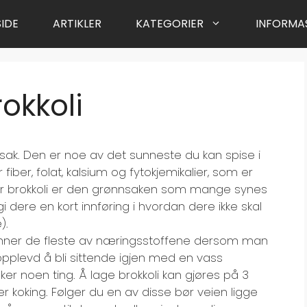
IDE
ARTIKLER
KATEGORIER
INFORMA
okkoli
nsak. Den er noe av det sunneste du kan spise i
ber, folat, kalsium og fytokjemikalier, som er
 er brokkoli er den grønnsaken som mange synes
 gi dere en kort innføring i hvordan dere ikke skal
).
inner de fleste av næringsstoffene dersom man
pplevd å bli sittende igjen med en vass
r noen ting. Å lage brokkoli kan gjøres på 3
r koking. Følger du en av disse bør veien ligge