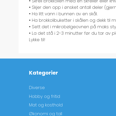
• Skrell brokkolien med en skreller eller kni
• Skjer den opp i ønsket antall deler (gjerne
• Ha litt vann i bunnen av en skål.
• Ha brokkolibuketter i skålen og dekk til m
• Sett det i mikrobølgeovnen på maks sty
• La det stå i 2-3 minutter før du tar av 
Lykke til!
Kategorier
Diverse
Hobby og fritid
Mat og kosthold
Økonomi og tall