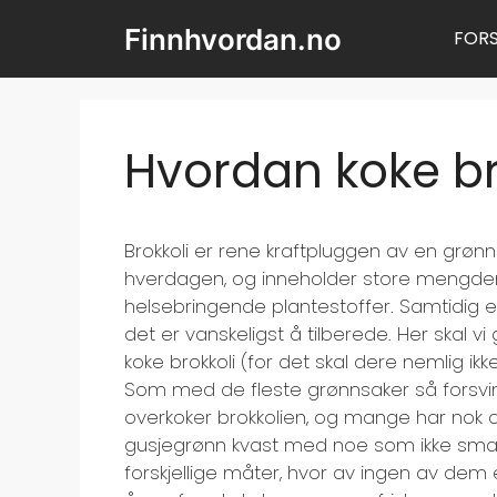
Hopp
Finnhvordan.no
FORS
til
innhold
Hvordan koke br
Brokkoli er rene kraftpluggen av en grøn
hverdagen, og inneholder store mengder fi
helsebringende plantestoffer. Samtidig
det er vanskeligst å tilberede. Her skal vi
koke brokkoli (for det skal dere nemlig ikke
Som med de fleste grønnsaker så forsv
overkoker brokkolien, og mange har nok o
gusjegrønn kvast med noe som ikke smake
forskjellige måter, hvor av ingen av dem e