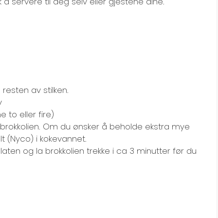
 å servere til deg selv eller gjestene dine.
resten av stilken.
v
 to eller fire)
i brokkolien. Om du ønsker å beholde ekstra mye
lt (Nyco) i kokevannet.
platen og la brokkolien trekke i ca 3 minutter før du