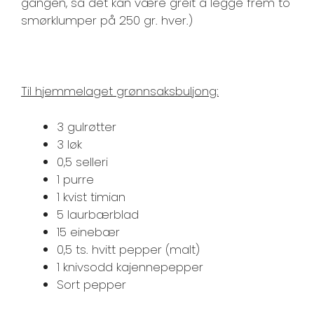
gangen, så det kan være greit å legge frem to
smørklumper på 250 gr. hver.)
Til hjemmelaget grønnsaksbuljong:
3 gulrøtter
3 løk
0,5 selleri
1 purre
1 kvist timian
5 laurbærblad
15 einebær
0,5 ts. hvitt pepper (malt)
1 knivsodd kajennepepper
Sort pepper