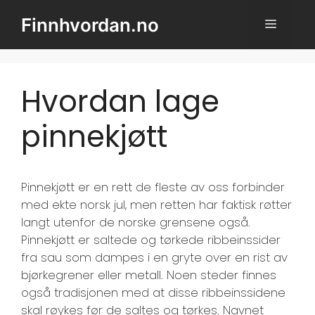
Hopp
Finnhvordan.no
MENY
til
innhold
Hvordan lage
pinnekjøtt
Pinnekjøtt er en rett de fleste av oss forbinder
med ekte norsk jul, men retten har faktisk røtter
langt utenfor de norske grensene også.
Pinnekjøtt er saltede og tørkede ribbeinssider
fra sau som dampes i en gryte over en rist av
bjørkegrener eller metall. Noen steder finnes
også tradisjonen med at disse ribbeinssidene
skal røykes før de saltes og tørkes. Navnet