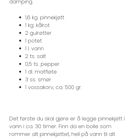
damping.
1,6 kg. pinnekjøtt
1 kg. kålrot
2 gulrøtter
1 potet
1 l. vann
2 ts. salt
0,5 ts. pepper
1 dl. matfløte
3 ss. smør
1 vossakorv, ca. 500 gr.
Det første du skal gjøre er å legge pinnekjøtt i
vann i ca. 30 timer. Finn da en bolle som
rommer alt pinnekjøttet, hell på vann til alt