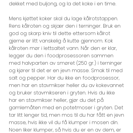
dekket med buljong, og la det koke i en time.
Mens kjøttet koker skal du lage kålrotstappen.
Rens kålroten og skjær den i terninger. Bruk en
god og skarp kniv til dette ettersom kålrot
gjerne er litt vanskelig å kutte gjennom. Kok
kålroten mør i lettsaltet vann. Når den er klar,
legger du den i foodprosessoren sammen
med halvparten av smøret (250 gr.) i terninger
og kjører til det er en jevn masse. Smak til med
salt og pepper. Har du ikke en foodprosessor,
men har en stavmikser heller du av kokevannet
og bruker stavmikseren i gryten. Hvis du ikke
har en stavmikser heller, gjør du det på
gamlemåten med en potetmoser i gryten. Det
tar litt lenger tid, men mos til du har fått en jevn
masse, hvis ikke vil du få klumper i mosen din.
Noen liker klumper, så hvis du er en av dem, er