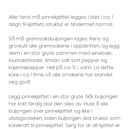
Aller først må pinnekjøttet legges i bløt i ca. 1
døgn til kjøttets struktur er tilnærmet normal.
Så må grønnsaksbuljongen lages. Rens og
grovkutt alle grønnsakene i oppskriften, og legg
dem i en stor gryte sammen med einebær,
laurbærblader, timian, salt sort pepper og
kajennepepper. Hell på ca. 5 l. vann. La dette
koke i ca 1 time så alle smakene har blandet
seg godt.
Legg pinnekjøttet i en stor gryte. Når buljongen
har kokt ferdig skal den siles av. Husk å sile
buljongen over pinnekjøttet og ikke i
utslagsvasken, siden buljongen skal brukes som
kokekraft til pinnekjøttet. Sørg for at alt kjøttet er