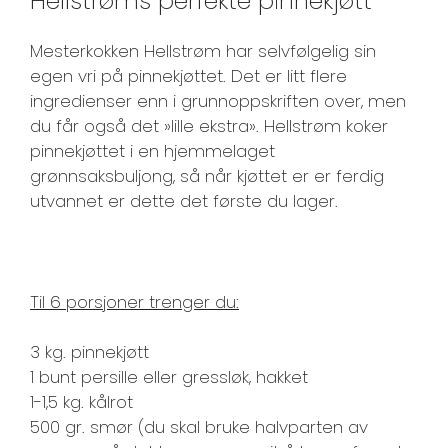
Hellstrøms perfekte pinnekjøtt
Mesterkokken Hellstrøm har selvfølgelig sin
egen vri på pinnekjøttet. Det er litt flere
ingredienser enn i grunnoppskriften over, men
du får også det »lille ekstra». Hellstrøm koker
pinnekjøttet i en hjemmelaget
grønnsaksbuljong, så når kjøttet er er ferdig
utvannet er dette det første du lager.
Til 6 porsjoner trenger du:
3 kg. pinnekjøtt
1 bunt persille eller gressløk, hakket
1-1,5 kg. kålrot
500 gr. smør (du skal bruke halvparten av