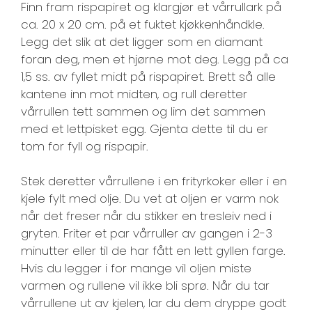
Finn fram rispapiret og klargjør et vårrullark på
ca. 20 x 20 cm. på et fuktet kjøkkenhåndkle.
Legg det slik at det ligger som en diamant
foran deg, men et hjørne mot deg. Legg på ca
1,5 ss. av fyllet midt på rispapiret. Brett så alle
kantene inn mot midten, og rull deretter
vårrullen tett sammen og lim det sammen
med et lettpisket egg. Gjenta dette til du er
tom for fyll og rispapir.
Stek deretter vårrullene i en frityrkoker eller i en
kjele fylt med olje. Du vet at oljen er varm nok
når det freser når du stikker en tresleiv ned i
gryten. Friter et par vårruller av gangen i 2-3
minutter eller til de har fått en lett gyllen farge.
Hvis du legger i for mange vil oljen miste
varmen og rullene vil ikke bli sprø. Når du tar
vårrullene ut av kjelen, lar du dem dryppe godt