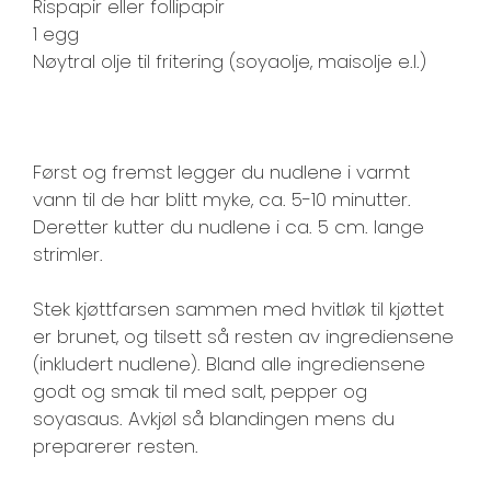
Rispapir eller follipapir
1 egg
Nøytral olje til fritering (soyaolje, maisolje e.l.)
Først og fremst legger du nudlene i varmt
vann til de har blitt myke, ca. 5-10 minutter.
Deretter kutter du nudlene i ca. 5 cm. lange
strimler.
Stek kjøttfarsen sammen med hvitløk til kjøttet
er brunet, og tilsett så resten av ingrediensene
(inkludert nudlene). Bland alle ingrediensene
godt og smak til med salt, pepper og
soyasaus. Avkjøl så blandingen mens du
preparerer resten.