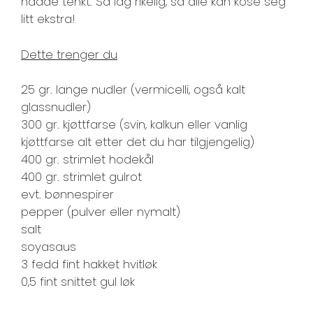
hadde tenkt. Så lag rikelig, så alle kan kose seg
litt ekstra!
Dette trenger du
25 gr. lange nudler (vermicelli, også kalt
glassnudler)
300 gr. kjøttfarse (svin, kalkun eller vanlig
kjøttfarse alt etter det du har tilgjengelig)
400 gr. strimlet hodekål
400 gr. strimlet gulrot
evt. bønnespirer
pepper (pulver eller nymalt)
salt
soyasaus
3 fedd fint hakket hvitløk
0,5 fint snittet gul løk