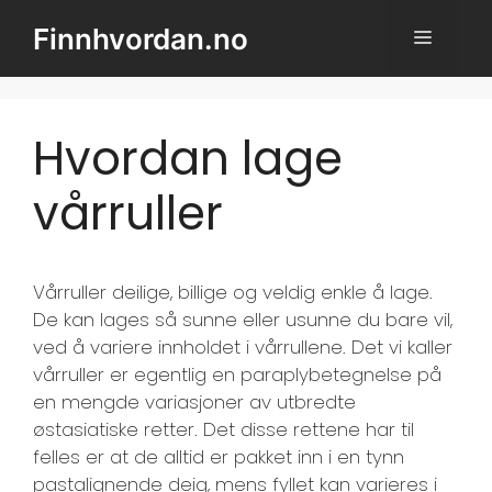
Hopp
Finnhvordan.no
MENY
til
innhold
Hvordan lage
vårruller
Vårruller deilige, billige og veldig enkle å lage.
De kan lages så sunne eller usunne du bare vil,
ved å variere innholdet i vårrullene. Det vi kaller
vårruller er egentlig en paraplybetegnelse på
en mengde variasjoner av utbredte
østasiatiske retter. Det disse rettene har til
felles er at de alltid er pakket inn i en tynn
pastalignende deig, mens fyllet kan varieres i