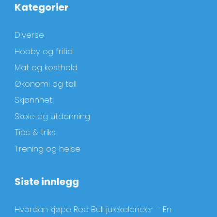
Kategorier
Diverse
Hobby og fritid
Mat og kosthold
Økonomi og tall
Skjønnhet
Skole og utdanning
Tips & triks
Trening og helse
Siste innlegg
Hvordan kjøpe Red Bull julekalender – En