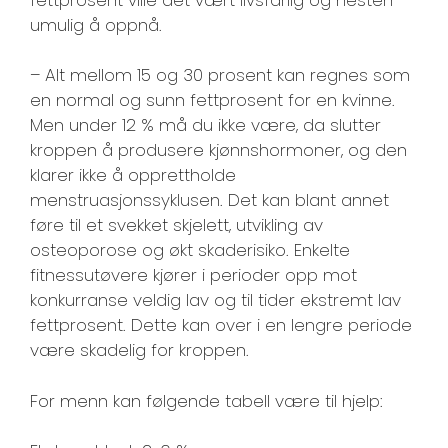
umulig å oppnå.
– Alt mellom 15 og 30 prosent kan regnes som
en normal og sunn fettprosent for en kvinne.
Men under 12 % må du ikke være, da slutter
kroppen å produsere kjønnshormoner, og den
klarer ikke å opprettholde
menstruasjonssyklusen. Det kan blant annet
føre til et svekket skjelett, utvikling av
osteoporose og økt skaderisiko. Enkelte
fitnessutøvere kjører i perioder opp mot
konkurranse veldig lav og til tider ekstremt lav
fettprosent. Dette kan over i en lengre periode
være skadelig for kroppen.
For menn kan følgende tabell være til hjelp: