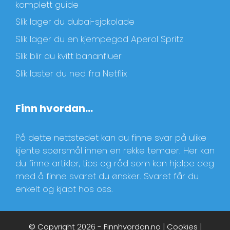
komplett guide
Slik lager du dubai-sjokolade
Slik lager du en kjempegod Aperol Spritz
Slik blir du kvitt bananfluer
Slik laster du ned fra Netflix
Finn hvordan…
På dette nettstedet kan du finne svar på ulike
kjente spørsmål innen en rekke temaer. Her kan
du finne artikler, tips og råd som kan hjelpe deg
med å finne svaret du ønsker. Svaret får du
enkelt og kjapt hos oss.
© Copyright 2026 - Finnhvordan.no |
Cookies
|