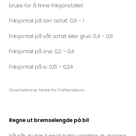
bruke for å finne friksjonstallet:
Friksjontall på tørr asfalt: 0,9 – 1
Friksjontall på våt asfalt eller grus: 0,4 – 0,8
Friksjontall på snø: 0,2 – 0,4
Friksjontall på is: 0,15 – 0,24
Disse tallene er hentet fra Trafikkvideo.no
Regne ut bremselengde på bil
Nå når du har funnet hvilke variabler du trenger,