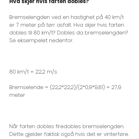
Hva skjer hvis farten dobles?
Bremselengden ved en hastighet på 40 km/t
er 7 meter på tørr asfalt. Hva skjer hvis farten
dobles til 80 km/t? Dobles da bremselengden?
Se eksempelet nedenfor.
80 km/t = 22,2 m/s
Bremselende = (22,2*22,2)/(2*0,9*9,81) = 27,9
meter
Når farten dobles firedobles bremselengden.
Dette gjelder faktisk også hvis det er vinterføre.