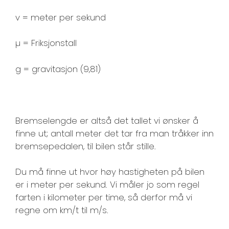
v = meter per sekund
µ = Friksjonstall
g = gravitasjon (9,81)
Bremselengde er altså det tallet vi ønsker å
finne ut; antall meter det tar fra man tråkker inn
bremsepedalen, til bilen står stille.
Du må finne ut hvor høy hastigheten på bilen
er i meter per sekund. Vi måler jo som regel
farten i kilometer per time, så derfor må vi
regne om km/t til m/s.