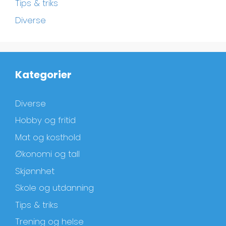
Tips & triks
Diverse
Kategorier
Diverse
Hobby og fritid
Mat og kosthold
Økonomi og tall
Skjønnhet
Skole og utdanning
Tips & triks
Trening og helse