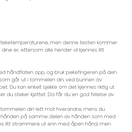
v steketemperaturene, men denne testen kommer
dine er, ettersom alle hender vil kjennes litt
ed håndflaten opp, og bruk pekefingeren på den
som går ut i tommelen din, ved bunnen av
t. Du kan enkelt sjekke om det kjennes riktig ut
ør du steker kjøttet. Da får du en god følelse av
 og tommelen din lett mot hverandre, mens du
re hånden på samme delen av hånden som med
nes litt strammere ut enn med åpen hånd, men