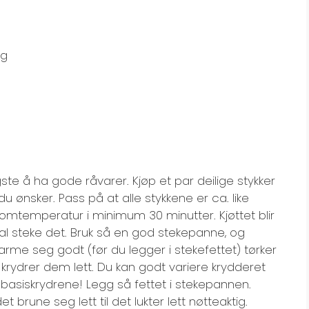
ng
ste å ha gode råvarer. Kjøp et par deilige stykker
 du ønsker. Pass på at alle stykkene er ca. like
i romtemperatur i minimum 30 minutter. Kjøttet blir
 skal steke det. Bruk så en god stekepanne, og
rme seg godt (før du legger i stekefettet) tørker
og krydrer dem lett. Du kan godt variere krydderet
basiskrydrene! Legg så fettet i stekepannen.
t brune seg lett til det lukter lett nøtteaktig.