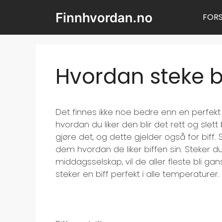
Hopp
Finnhvordan.no
FORS
til
innhold
Hvordan steke bi
Det finnes ikke noe bedre enn en perfekt ste
hvordan du liker den blir det rett og slett 
gjøre det, og dette gjelder også for biff. S
dem hvordan de liker biffen sin. Steker du b
middagsselskap, vil de aller fleste bli g
steker en biff perfekt i alle temperaturer.