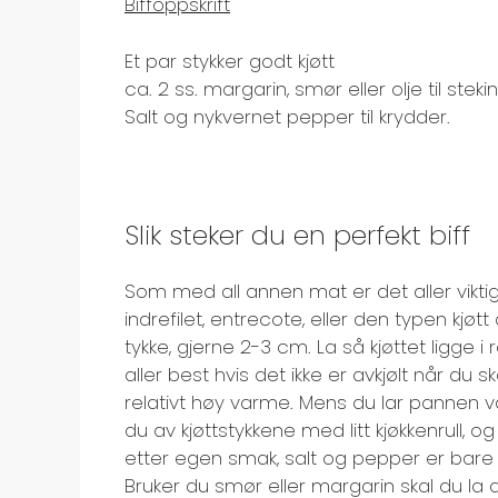
Biffoppskrift
Et par stykker godt kjøtt
ca. 2 ss. margarin, smør eller olje til steki
Salt og nykvernet pepper til krydder.
Slik steker du en perfekt biff
Som med all annen mat er det aller viktig
indrefilet, entrecote, eller den typen kjøtt
tykke, gjerne 2-3 cm. La så kjøttet ligge 
aller best hvis det ikke er avkjølt når du
relativt høy varme. Mens du lar pannen va
du av kjøttstykkene med litt kjøkkenrull, 
etter egen smak, salt og pepper er bare 
Bruker du smør eller margarin skal du la de