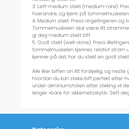
3. Lett-medium stekt (medium-rare): Pre
hverandre, og kjenn på tommelmuskelen. S
4. Medium stekt: Press ringefingeren og 
Tommelmuskelen skal være litt strammere
gi deg medium stekt biff.
5. Godt stekt (well-done): Press lillefin
tommelmuskelen kjennes relativt stram ut, o
kjenner på det, har du stekt en godt stekt 
Alle liker biffen sin litt forskjellig, og nest
hvordan du kan steke biff perfekt etter hve
under aliminiumsfolien etter steking vil de
lenger »bare for sikkerhetsskyld». Sett deg 