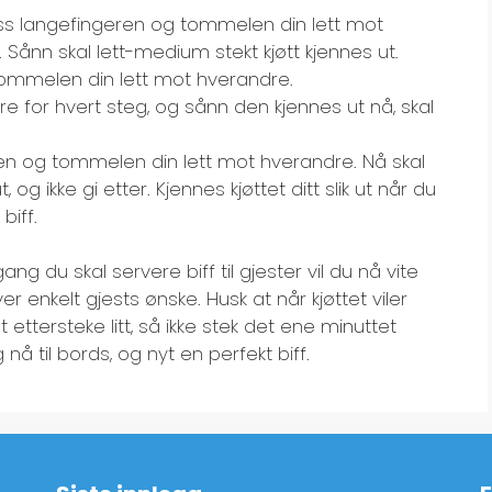
ss langefingeren og tommelen din lett mot
ånn skal lett-medium stekt kjøtt kjennes ut.
tommelen din lett mot hverandre.
 for hvert steg, og sånn den kjennes ut nå, skal
geren og tommelen din lett mot hverandre. Nå skal
g ikke gi etter. Kjennes kjøttet ditt slik ut når du
biff.
e gang du skal servere biff til gjester vil du nå vite
r enkelt gjests ønske. Husk at når kjøttet viler
t ettersteke litt, så ikke stek det ene minuttet
nå til bords, og nyt en perfekt biff.