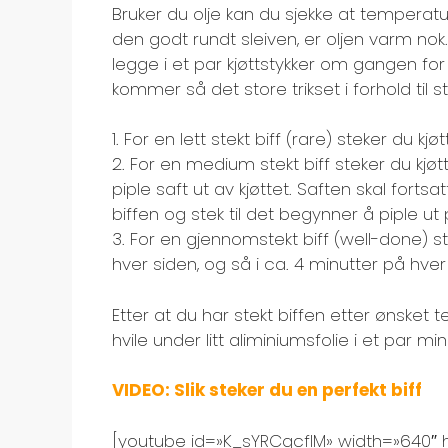
Bruker du olje kan du sjekke at temperature
den godt rundt sleiven, er oljen varm nok.
legge i et par kjøttstykker om gangen fo
kommer så det store trikset i forhold til st
1. For en lett stekt biff (rare) steker du kjø
2. For en medium stekt biff steker du kjøt
piple saft ut av kjøttet. Saften skal fortsa
biffen og stek til det begynner å piple u
3. For en gjennomstekt biff (well-done) st
hver siden, og så i ca. 4 minutter på hver
Etter at du har stekt biffen etter ønsket 
hvile under litt aliminiumsfolie i et par min
VIDEO: Slik steker du en perfekt biff
[youtube id=»K_sYRCgcfIM» width=»640″ 