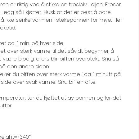
n er riktig ved å stikke en tresleiv i oljen. Freser
 Legg så i kjøttet. Husk at det er best å bare
r å ikke senke varmen i stekepannen for mye. Her
eketid:
ttet ca. 1 min. på hver side.
tet over sterk varme til det såvidt begynner å
tt være blodig, ellers blir biffen overstekt. Snu så
t på den andre siden.
eker du biffen over sterk varme i ca. 1 minutt på
 side over svak varme. Snu biffen ofte.
temperatur, tar du kjøttet ut av pannen og lar det
utter.
height=»340″]