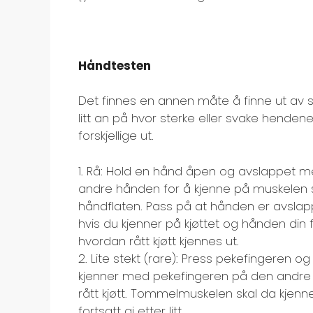
Håndtesten
Det finnes en annen måte å finne ut a
litt an på hvor sterke eller svake hendene 
forskjellige ut.
1. Rå: Hold en hånd åpen og avslappet m
andre hånden for å kjenne på muskelen 
håndflaten. Pass på at hånden er avslappe
hvis du kjenner på kjøttet og hånden din f
hvordan rått kjøtt kjennes ut.
2. Lite stekt (rare): Press pekefingeren
kjenner med pekefingeren på den and
rått kjøtt. Tommelmuskelen skal da kjen
fortsatt gi etter litt.